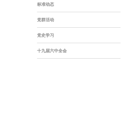
标准动态
党群活动
党史学习
十九届六中全会