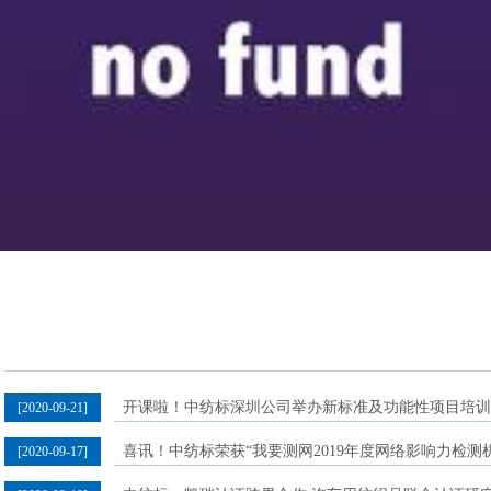
开课啦！中纺标深圳公司举办新标准及功能性项目培训
[2020-09-21]
喜讯！中纺标荣获“我要测网2019年度网络影响力检测
[2020-09-17]