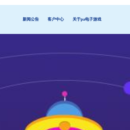
新闻公告
客户中心
关于pa电子游戏