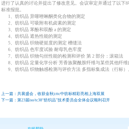
进行了认真的讨论并提出了修改意见。会议审定并通过了以下8
标准报批。
1、纺织品 异噻唑啉酮类化合物的测定
2、纺织品 可吸附有机卤素的测定
3、纺织品 苯酚和双酚 a 的测定
4、纺织品 遮热性能的测定
5、纺织品 织物硬挺度的测定 槽缝法
6、纺织品 色牢度试验 耐母乳色牢度
7、纺织品 织物勾丝性能的检测和评价 第 2 部分：滚箱法
8、纺织品 定量化学分析 芳香族聚酰胺纤维与某些其他纤维
9、纺织品 织物触感检测与评价方法 多指标集成法（行标）
上一篇：
共襄盛会，收获金秋|cttc中纺标精彩亮相上海双展
下一篇：
第23届iso/tc38“纺织品”技术委员会全体会议顺利召开
在线帮助