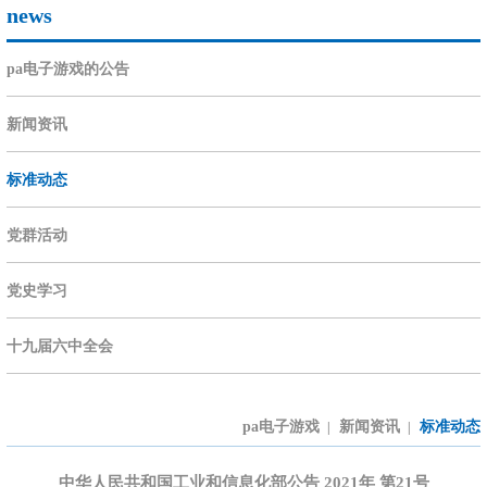
news
pa电子游戏的公告
新闻资讯
标准动态
党群活动
党史学习
十九届六中全会
pa电子游戏
新闻资讯
标准动态
|
|
中华人民共和国工业和信息化部公告 2021年 第21号