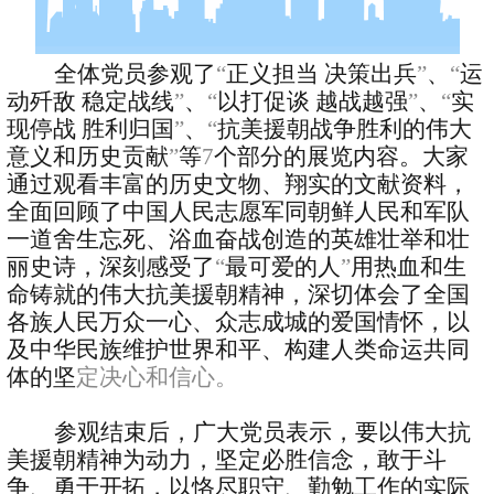
全体党员参观了
“
正义担当 决策出兵
”
、
“
运
动歼敌 稳定战线
”
、
“
以打促谈 越战越强
”
、
“
实
现停战 胜利归国
”
、
“
抗美援朝战争胜利的伟大
意义和历史贡献
”
等
7
个部分的展览内容。大家
通过观看丰富的历史文物、翔实的文献资料，
全面回顾了中国人民志愿军同朝鲜人民和军队
一道舍生忘死、浴血奋战创造的英雄壮举和壮
丽史诗，深刻感受了
“
最可爱的人
”
用热血和生
命铸就的伟大抗美援朝精神，深切体会了全国
各族人民万众一心、众志成城的爱国情怀，以
及中华民族维护世界和平、构建人类命运共同
体的坚
定决心和信心。
参观结束后，广大党员表示，要以伟大抗
美援朝精神为动力，坚定必
胜信念，敢于斗
争、勇于开拓，以恪尽职守、勤勉工作的实际