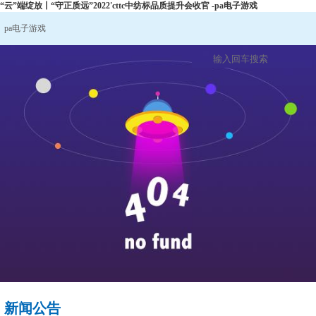
“云”端绽放丨“守正质远”2022'cttc中纺标品质提升会收官 -pa电子游戏
pa电子游戏
新闻公告