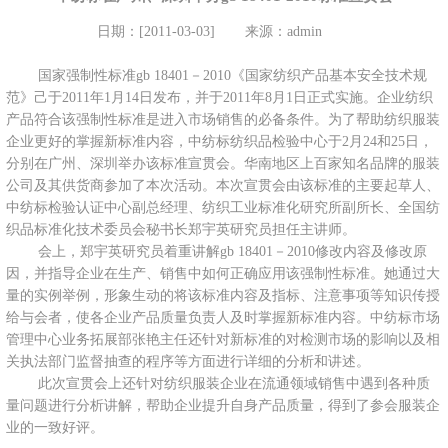
日期：[2011-03-03]
来源：admin
国家强制性标准gb 18401－2010《国家纺织产品基本安全技术规
范》己于2011年1月14日发布，并于
2011年8月1日
正式实施。企业纺织
产品符合该强制性标准是进入市场销售的必备条件。为了帮助纺织服装
企业更好的掌握新标准内容，中纺标纺织品检验中心于2月24和25日，
分别在广州、深圳举办该标准宣贯会。华南地区上百家知名品牌的服装
公司及其供货商参加了本次活动。本次宣贯会由该标准的主要起草人、
中纺标检验认证中心副总经理、纺织工业标准化研究所副所长、全国纺
织品标准化技术委员会秘书长郑宇英研究员担任主讲师。
会上，郑宇英研究员着重讲解gb 18401－2010修改内容及修改原
因，并指导企业在生产、销售中如何正确应用该强制性标准。她通过大
量的实例举例，形象生动的将该标准内容及指标、注意事项等知识传授
给与会者，使各企业产品质量负责人及时掌握新标准内容。中纺标市场
管理中心业务拓展部张艳主任还针对新标准的对检测市场的影响以及相
关执法部门监督抽查的程序等方面进行详细的分析和讲述。
此次宣贯会上还针对纺织服装企业在流通领域销售中遇到各种质
量问题进行分析讲解，帮助企业提升自身产品质量，得到了参会服装企
业的一致好评。