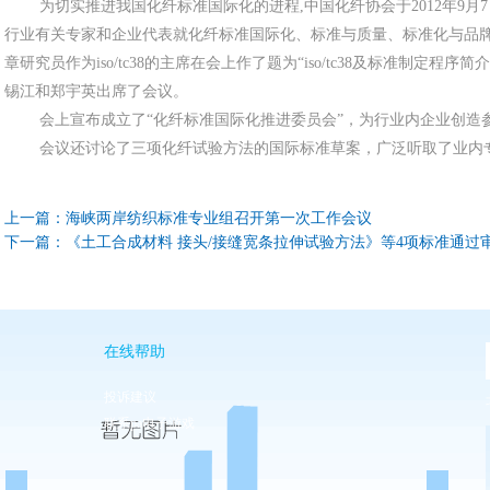
为切实推进我国化纤标准国际化的进程,中国化纤协会于2012年9月7
行业有关专家和企业代表就化纤标准国际化、标准与质量、标准化与品
章研究员作为iso/tc38的主席在会上作了题为“iso/tc38及标准制定
锡江和郑宇英出席了会议。
会上宣布成立了“化纤标准国际化推进委员会”，为行业内企业创造参
会议还讨论了三项化纤试验方法的国际标准草案，广泛听取了业内专
上一篇：
海峡两岸纺织标准专业组召开第一次工作会议
下一篇：
《土工合成材料 接头/接缝宽条拉伸试验方法》等4项标准通过
在线帮助
投诉建议
联系pa电子游戏