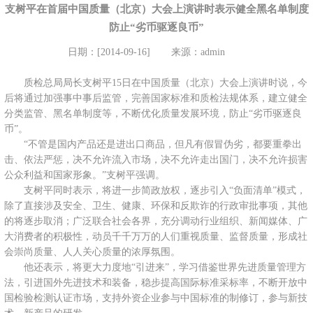
支树平在首届中国质量（北京）大会上演讲时表示健全黑名单制度
防止“劣币驱逐良币”
日期：[2014-09-16]
来源：admin
质检总局局长支树平15日在中国质量（北京）大会上演讲时说，今
后将通过加强事中事后监管，完善国家标准和质检法规体系，建立健全
分类监管、黑名单制度等，不断优化质量发展环境，防止“劣币驱逐良
币”。
“不管是国内产品还是进出口商品，但凡有假冒伪劣，都要重拳出
击、依法严惩，决不允许流入市场，决不允许走出国门，决不允许损害
公众利益和国家形象。”支树平强调。
支树平同时表示，将进一步简政放权，逐步引入“负面清单”模式，
除了直接涉及安全、卫生、健康、环保和反欺诈的行政审批事项，其他
的将逐步取消；广泛联合社会各界，充分调动行业组织、新闻媒体、广
大消费者的积极性，动员千千万万的人们重视质量、监督质量，形成社
会崇尚质量、人人关心质量的浓厚氛围。
他还表示，将更大力度地“引进来”，学习借鉴世界先进质量管理方
法，引进国外先进技术和装备，稳步提高国际标准采标率，不断开放中
国检验检测认证市场，支持外资企业参与中国标准的制修订，参与新技