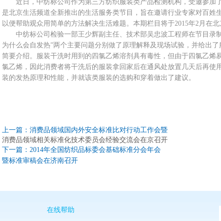
近日，中纺标公司作为第三方纺织服装类产品检测机构，受邀参加
是北京生活频道全新推出的生活服务类节目，旨在邀请行业专家对百姓
以便帮助观众用简单的方法解决生活难题。本期栏目将于2015年2月在
中纺标公司检验一部王少辉副主任、技术部吴忠波工程师在节目录制
为什么会自发热”两个主要问题分别做了原理解释及现场试验，并给出了
简要介绍。服装干洗时用到的四氯乙烯溶剂具有毒性，但由于四氯乙烯
氯乙烯，因此消费者将干洗后的服装拿回家后在通风处放置几天后再使
装的发热原理和性能，并就该类服装的选购和穿着做出了建议。
上一篇：
消费品领域国内外安全标准比对行动工作会暨
消费品领域相关标准化技术委员会经验交流会在京召开
下一篇：
2014年全国纺织品标委会基础标准分会年会
暨标准审稿会在济南召开
在线帮助