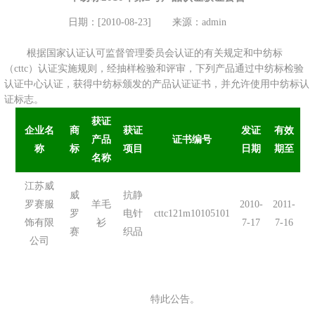
日期：[2010-08-23]
来源：admin
根据国家认证认可监督管理委员会认证的有关规定和中纺标
（cttc）认证实施规则，经抽样检验和评审，下列产品通过中纺标检验
认证中心认证，获得中纺标颁发的产品认证证书，并允许使用中纺标认
证标志。
获证
企业名
商
获证
发证
有效
产品
证书编号
称
标
项目
日期
期至
名称
江苏威
威
抗静
罗赛服
羊毛
2010-
2011-
罗
电针
cttc121m10105101
饰有限
衫
7-17
7-16
赛
织品
公司
特此公告。