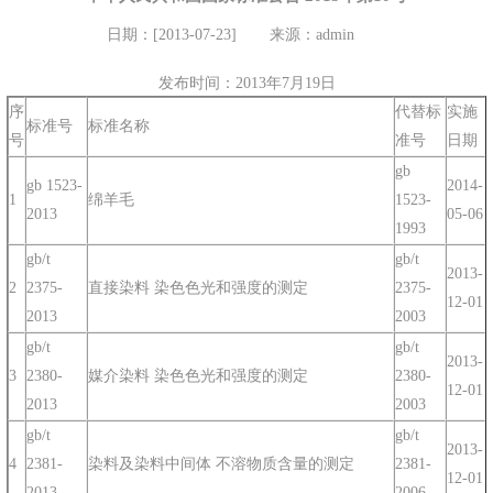
日期：[2013-07-23]
来源：admin
发布时间：2013年7月19日
序
代替标
实施
标准号
标准名称
号
准号
日期
gb
gb 1523-
2014-
1
绵羊毛
1523-
2013
05-06
1993
gb/t
gb/t
2013-
2
2375-
直接染料 染色色光和强度的测定
2375-
12-01
2013
2003
gb/t
gb/t
2013-
3
2380-
媒介染料 染色色光和强度的测定
2380-
12-01
2013
2003
gb/t
gb/t
2013-
4
2381-
染料及染料中间体 不溶物质含量的测定
2381-
12-01
2013
2006