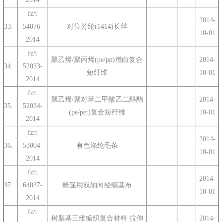
fz/t
2014-
33.
54076-
对位芳纶(1414)长丝
10-01
2014
fz/t
聚乙烯/聚丙烯(pe/pp)增白复合
2014-
34.
52033-
短纤维
10-01
2014
fz/t
聚乙烯/聚对苯二甲酸乙二醇酯
2014-
35.
52034-
(pe/pet)复合短纤维
10-01
2014
fz/t
2014-
36.
53004-
有色涤纶毛条
10-01
2014
fz/t
2014-
37.
64037-
帐篷用双轴向经编基布
10-01
2014
fz/t
树脂基三维编织复合材料 拉伸
2014-