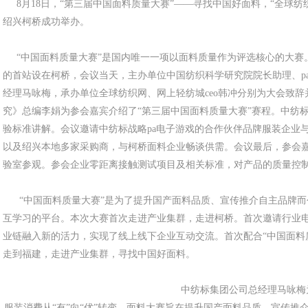
8月18日，“第三届中国面料质量大赛”——寻找中国好面料，“全球纺
绍兴柯桥成功举办。
“中国面料质量大赛”是国内唯一一项以面料质量作为评选核心的大赛。
的首站设在柯桥，会议当天，主办单位中国纺织科学研究院院长助理、p
经理马咏梅，承办单位全球纺织网、网上轻纺城ceo韩冲分别为大会致
究》总编李娟为参会嘉宾介绍了“第三届中国面料质量大赛”赛程。中纺
验标准讲解。会议邀请中纺标战略pa电子游戏的合作伙伴品牌服装企业
以及绍兴本地多家采购商，与柯桥面料企业畅谈供需。会议最后，参会
验室参观。参会企业零距离接触测试项目及相关标准，对产品的质量控
“中国面料质量大赛”是为了提升国产面料品质、宣传推介自主品牌而
互学习的平台。本次大赛首次走进产业集群，走进柯桥。首次邀请行业电
业链融入新的活力，实现了线上线下企业互动交流。首次配合“中国面料
走到福建，走进产业集群，寻找中国好面料。
中纺标集团公司总经理马咏梅
服装消费从“有”向“优”转变，面料大赛旨在提升国产面料品质、宣传