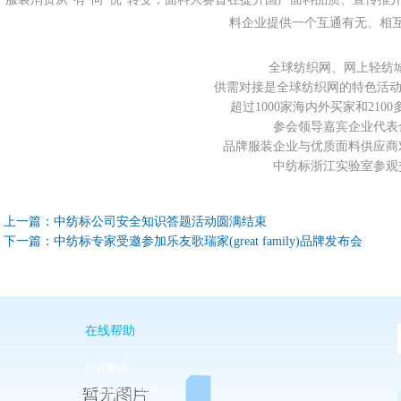
料企业提供一个互通有无、相
全球纺织网、网上轻纺城ceo韩
供需对接是全球纺织网的特色活动，累
超过1000家海内外买家和210
参会领导嘉宾企业代表
品牌服装企业与优质面料供应商
中纺标浙江实验室参观
上一篇：
中纺标公司安全知识答题活动圆满结束
下一篇：
中纺标专家受邀参加乐友歌瑞家(great family)品牌发布会
在线帮助
投诉建议
联系pa电子游戏