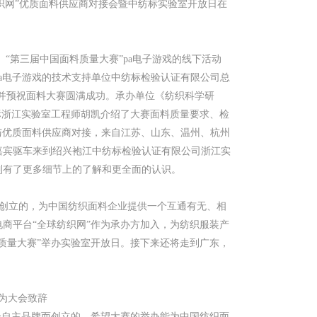
织网”优质面料供应商对接会暨中纺标实验室开放日在
“第三届中国面料质量大赛”pa电子游戏的线下活动
a电子游戏的技术支持单位中纺标检验认证有限公司总
辞并预祝面料大赛圆满成功。承办单位《纺织科学研
标浙江实验室工程师胡凯介绍了大赛面料质量要求、检
与优质面料供应商对接，来自江苏、山东、温州、杭州
嘉宾驱车来到绍兴袍江中纺标检验认证有限公司浙江实
制有了更多细节上的了解和更全面的认识。
创立的，为中国纺织面料企业提供一个互通有无、相
商平台“全球纺织网”作为承办方加入，为纺织服装产
质量大赛”举办实验室开放日。接下来还将走到广东，
为大会致辞
推介自主品牌而创立的，希望大赛的举办能为中国纺织面