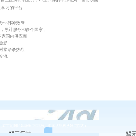
互学习的平台
冲致辞
计服务90多个国家，
0多家国内供应商
合影
对接洽谈热烈
交流
400-086-0486
北京市朝阳区延静里中街3号（中国纺织科学研究院内）