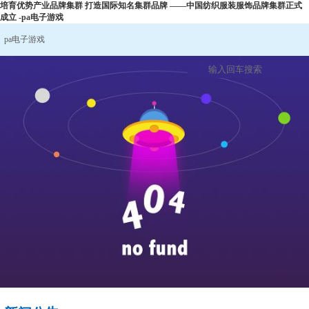
培育优势产业品牌集群 打造国际知名集群品牌 ——中国纺织服装服饰品牌集群正式
成立 -pa电子游戏
pa电子游戏