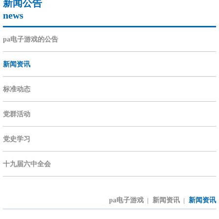
新闻公告
news
pa电子游戏的公告
新闻资讯
标准动态
党群活动
党史学习
十九届六中全会
pa电子游戏
新闻资讯
新闻资讯
|
|