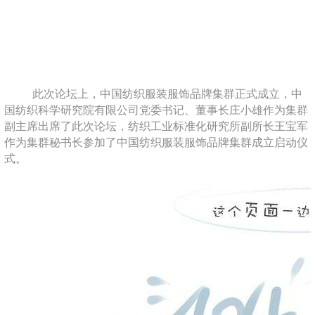
此次论坛上，中国纺织服装服饰品牌集群正式成立，中
国纺织科学研究院有限公司党委书记、董事长庄小雄作为集群
副主席出席了此次论坛，纺织工业标准化研究所副所长王宝军
作为集群秘书长参加了中国纺织服装服饰品牌集群成立启动仪
式。