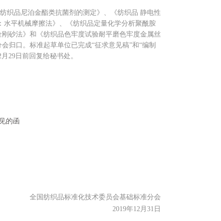
纺织品
尼泊金酯类抗菌剂的测定》
、
《纺织品
静电性
：水平机械摩擦法》、
《纺织品
定量化学分析
聚酰胺
金刚砂法
》和《纺织品
色牢度试验
耐平磨色牢度
金属丝
分会归口。标准起草单位已完成
“征求意见稿”
和
“编制
月29
日前回复给秘书处。
见的函
全国纺织品标准化技术委员会基础标准分会
2019年12月31日