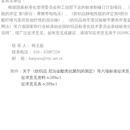
各有关单位：
根据国家标准化管理委员会和工信部下达的标准制修订
计划项目，《
能的评定 第5部分：摩擦带电电压》、
《纺织品
静电性能的评定
第
8部分
酯纤维与某些其他纤维的混合物》
、《纺织品
色牢度试验
耐平磨色牢度
网法》
等六项
国家和行业标准由全国纺织品标准化技术委员会基础标准
说明”，现广泛征求意见。如有意见或建议，请填写征求意见表于2020年2
联
系
人：
韩玉茹
联系电话：
010－65987258
邮 箱：
hanyuru@cttc.net.cn
附件：
关于《纺织品 尼泊金酯类抗菌剂的测定》等六项标准征求意
征求意见资料-tc209sc1
征求意见表-tc209sc1