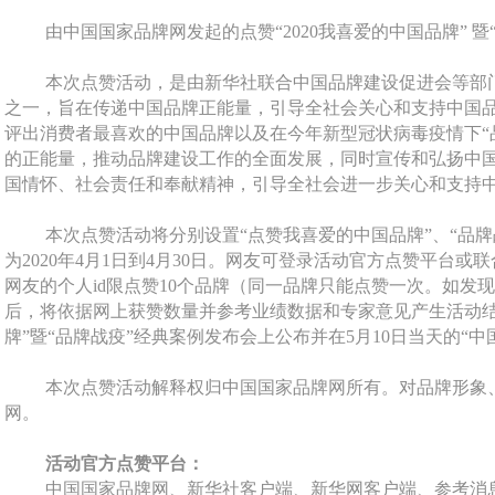
由中国国家品牌网发起的点赞“
2020
我喜爱的中国品牌” 暨
本次点赞活动，是由新华社联合中国品牌建设促进会等部
之一，旨在传递中国品牌正能量，引导全社会关心和支持中国
评出消费者最喜欢的中国品牌以及在今年新型冠状病毒疫情下“
的正能量，推动品牌建设工作的全面发展，同时宣传和弘扬中
国情怀、社会责任和奉献精神，引导全社会进一步关心和支持
本次点赞活动将分别设置“点赞我喜爱的中国品牌”、“品牌
为
2020
年
4
月
1
日到
4
月
30
日。网友可登录活动官方点赞平台或联
网友的个人
id
限点赞
10
个品牌（同一品牌只能点赞一次。如发现
后，将依据网上获赞数量并参考业绩数据和专家意见产生活动结
牌”暨“品牌战疫”经典案例发布会上公布并在
5
月
10
日当天的“中
本次点赞活动解释权归中国国家品牌网所有。对品牌形象
网。
活动官方点赞平台：
中国国家品牌网、新华社客户端、新华网客户端、参考消