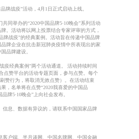
“品牌战疫”活动，
4
月
1
日正式启动上线。
门共同举办的“
2020
中国品牌
5
·
10
晚会”系列活动
品牌。活动将以网上投票结合专家评审的方式，
品牌战疫”的经典案例。活动旨在传递中国品牌
国品牌企业在抗击新冠肺炎疫情中所表现出的家
中国品牌建设。
战疫经典案例”两个活动通道。 活动持续时间
合点赞平台的活动专题页面，参与点赞。每个
刷赞行为，将取消无效点赞）。在活动结束
果，名单将在点赞“
2020
我喜爱的中国品
国品牌
5
·
10
晚会”上向社会发布。
、信息、数据有异议的，请联系中国国家品牌
息客户端、半月谈网、中国名牌网、中国金融