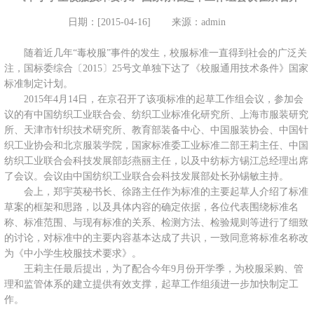
日期：[2015-04-16]
来源：admin
随着近几年“毒校服”事件的发生，校服标准一直得到社会的广泛关
注，国标委综合〔2015〕25号文单独下达了《校服通用技术条件》国家
标准制定计划。
2015年4月14日，在京召开了该项标准的起草工作组会议，参加会
议的有中国纺织工业联合会、纺织工业标准化研究所、上海市服装研究
所、天津市针织技术研究所、教育部装备中心、中国服装协会、中国针
织工业协会和北京服装学院，国家标准委工业标准二部王莉主任、中国
纺织工业联合会科技发展部彭燕丽主任，以及中纺标方锡江总经理出席
了会议。会议由中国纺织工业联合会科技发展部处长孙锡敏主持。
会上，郑宇英秘书长、徐路主任作为标准的主要起草人介绍了标准
草案的框架和思路，以及具体内容的确定依据，各位代表围绕标准名
称、标准范围、与现有标准的关系、检测方法、检验规则等进行了细致
的讨论，对标准中的主要内容基本达成了共识，一致同意将标准名称改
为《中小学生校服技术要求》。
王莉主任最后提出，为了配合今年9月份开学季，为校服采购、管
理和监管体系的建立提供有效支撑，起草工作组须进一步加快制定工
作。