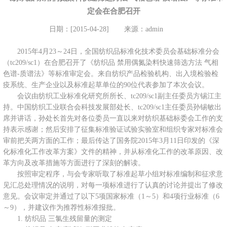
定会在合肥召开
日期：[2015-04-28]
来源：admin
2015年4月23～24日，全国纺织品标准化技术委员会基础标准分会
（tc209/sc1）在合肥召开了《纺织品 禁用偶氮染料快速筛选方法 气相
色谱-质谱法》等标准审定会。来自纺织产品检验机构、出入境检验检
疫系统、生产企业以及标准起草单位的90位代表参加了本次会议。
会议由纺织工业标准化研究所所长、tc209/sc1副主任委员方锡江主
持。中国纺织工业联合会科技发展部处长、tc209/sc1主任委员孙锡敏出
席并讲话，孙处长首先对各位委员一直以来对纺织基础标委会工作的支
持表示感谢；然后安排了征集标准验证试验实验室和组织专家对标准会
审前把关两方面的工作；最后传达了国务院2015年3月11日印发的《深
化标准化工作改革方案》文件的精神，并从标准化工作的改革原因、改
革方向及改革措施等方面进行了深刻的解读。
按照审定程序，与会专家听取了标准起草小组对标准编制和征求意
见汇总处理情况的说明，对每一项标准进行了认真的讨论并提出了修改
意见。会议审定并通过了以下5项国家标准（1～5）和4项行业标准（6
～9），并建议作为推荐性标准报批。
1. 纺织品 三氯生残留量的测定