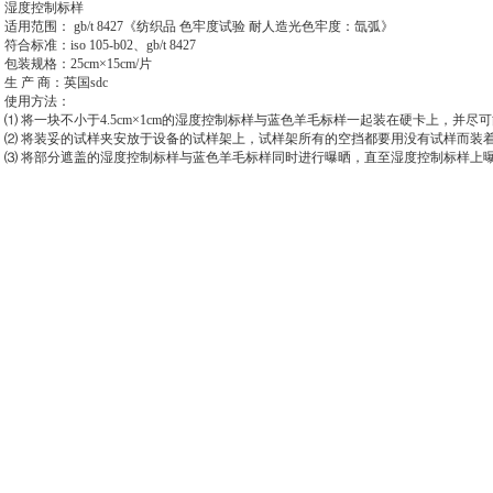
湿度控制标样
适用范围： gb/t 8427《纺织品 色牢度试验 耐人造光色牢度：氙弧》
符合标准：iso 105-b02、gb/t 8427
包装规格：25cm×15cm/片
生 产 商：英国sdc
使用方法：
⑴ 将一块不小于4.5cm×1cm的湿度控制标样与蓝色羊毛标样一起装在硬卡上，并
⑵ 将装妥的试样夹安放于设备的试样架上，试样架所有的空挡都要用没有试样而装
⑶ 将部分遮盖的湿度控制标样与蓝色羊毛标样同时进行曝晒，直至湿度控制标样上