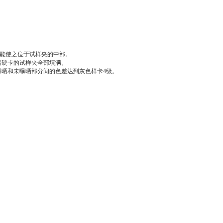
尽可能使之位于试样夹的中部。
着硬卡的试样夹全部填满。
曝晒和未曝晒部分间的色差达到灰色样卡4级。