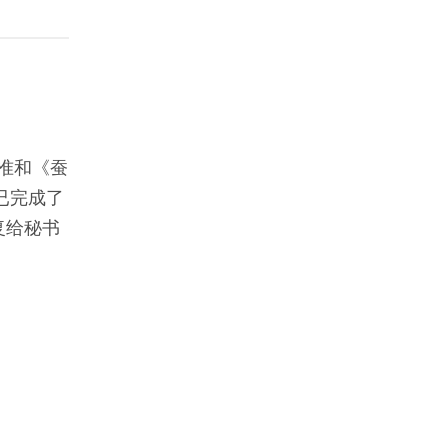
准和《蚕
已完成了
复给秘书